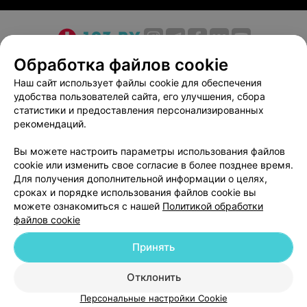
О проекте
Новости проекта
Размещение рекламы
Обработка файлов cookie
Медицинский маркетинг
Публичный договор
Наш сайт использует файлы cookie для обеспечения
удобства пользователей сайта, его улучшения, сбора
Пользовательское соглашение
Способы оплаты
статистики и предоставления персонализированных
Вакансии
Партнеры
рекомендаций.
Написать руководителю 103.by
Вы можете настроить параметры использования файлов
Написать в поддержку
cookie или изменить свое согласие в более позднее время.
Персональные настройки cookie
Для получения дополнительной информации о целях,
сроках и порядке использования файлов cookie вы
Обработка персональных данных
можете ознакомиться с нашей
Политикой обработки
файлов cookie
Принять
Отклонить
ВЫ ВЛАДЕЛЕЦ?
© 2026 ООО «Артокс Лаб», УНП 191700409
| 220012, Республика Беларусь,
Персональные настройки Cookie
г. Минск, улица Толбухина, 2, пом. 16 | help@103.by